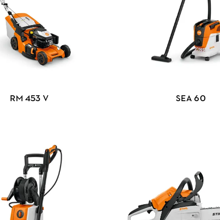
RM 453 V
SEA 60