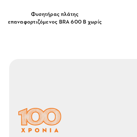
Φυσητήρας πλάτης
επαναφορτιζόμενος BRΑ 600 B χωρίς
μπαταρία και φορτιστή