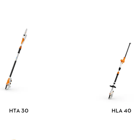
HTA 30
HLA 40