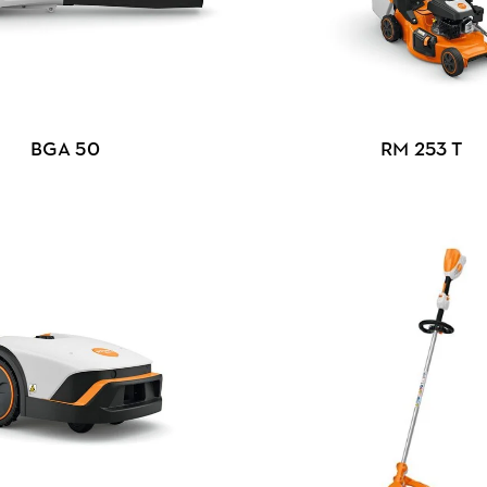
BGA 50
RM 253 T