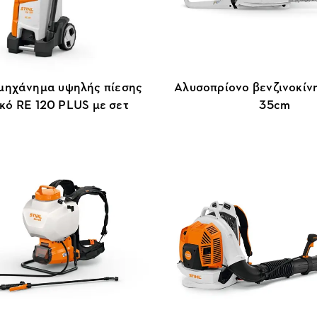
 μηχάνημα υψηλής πίεσης
Αλυσοπρίονο βενζινοκίν
κό RE 120 PLUS με σετ
35cm
ύ οχήματος & μπεκ αφρού