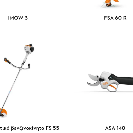
IMOW 3
FSA 60 R
ικό βενζινοκίνητο FS 55
ASA 140