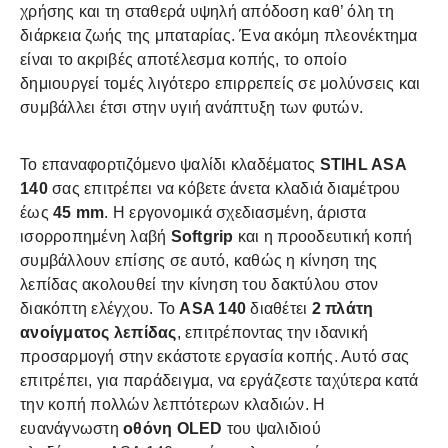
χρήσης και τη σταθερά υψηλή απόδοση καθ’ όλη τη
διάρκεια ζωής της μπαταρίας. Ένα ακόμη πλεονέκτημα
είναι το ακριβές αποτέλεσμα κοπής, το οποίο
δημιουργεί τομές λιγότερο επιρρεπείς σε μολύνσεις και
συμβάλλει έτσι στην υγιή ανάπτυξη των φυτών.
Το επαναφορτιζόμενο ψαλίδι κλαδέματος
STIHL ASA
140
σας επιτρέπει να κόβετε άνετα κλαδιά διαμέτρου
έως
45 mm
. Η εργονομικά σχεδιασμένη, άριστα
ισορροπημένη λαβή
Softgrip
και η προοδευτική κοπή
συμβάλλουν επίσης σε αυτό, καθώς η κίνηση της
λεπίδας ακολουθεί την κίνηση του δακτύλου στον
διακόπτη ελέγχου. Το
ASA 140
διαθέτει
2 πλάτη
ανοίγματος λεπίδας
, επιτρέποντας την ιδανική
προσαρμογή στην εκάστοτε εργασία κοπής. Αυτό σας
επιτρέπει, για παράδειγμα, να εργάζεστε ταχύτερα κατά
την κοπή πολλών λεπτότερων κλαδιών. Η
ευανάγνωστη
οθόνη OLED
του ψαλιδιού