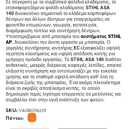
Σε σύγκριση με τα συμβατικά ψαλίδια κλαδέματος, το
STIHL ASA
επαναφορτιζόμενο ψαλίδι κλαδέματος
140
διευκολύνει σημαντικά το κλάδεμα καρποφόρων
δέντρων και άλλων δέντρων για επαγγελματίες σε
φροντίδα οπωρώνων, γεωργία, κηποτεχνία,
διαμόρφωση τοπίου και συντήρηση δέντρων.
συστήματος
STIHL
Υποστηριζόμενο από μπαταρία του
AP
, διευκολύνει την άνετη εργασία με μπαταρία. Ο
EC
χαμηλής συντήρησης κινητήρας
εξασφαλίζει υψηλή
ταχύτητα κλεισίματος και υψηλή απόδοση κοπής για
STIHL ASA 140
γρήγορη πρόοδο εργασίας. Το
διαθέτει
ανθεκτικές, μακράς διάρκειας κοφτερές λεπίδες, απαιτεί
ελάχιστη συντήρηση και εντυπωσιάζει με την ευκολία
χρήσης και τη σταθερά υψηλή απόδοση καθ’ όλη τη
διάρκεια ζωής της μπαταρίας. Ένα ακόμη πλεονέκτημα
είναι το ακριβές αποτέλεσμα κοπής, το οποίο
δημιουργεί τομές λιγότερο επιρρεπείς σε μολύνσεις και
συμβάλλει έτσι στην υγιή ανάπτυξη των φυτών.
SKU:
VA080116201
-
Πόντοι: