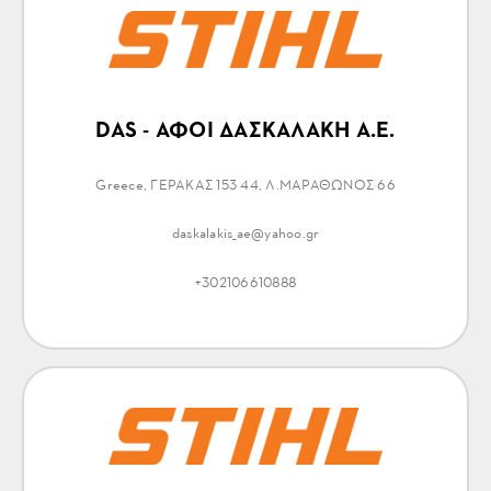
DAS - ΑΦΟΙ ΔΑΣΚΑΛΑΚΗ Α.Ε.
Greece, ΓΕΡΑΚΑΣ 153 44, Λ.ΜΑΡΑΘΩΝΟΣ 66
daskalakis_ae@yahoo.gr
+302106610888