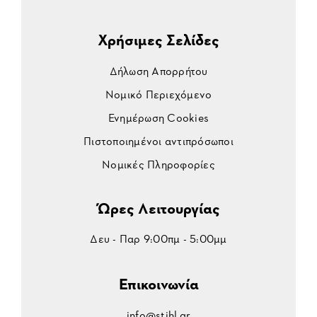
+302824022122
Χρήσιμες Σελίδες
Δήλωση Απορρήτου
Νομικό Περιεχόμενο
Ενημέρωση Cookies
Πιστοποιημένοι αντιπρόσωποι
ΑΓΓΕΛΑΚΗ Ν. ΚΛΕΙΩ & ΣΙΑ ΕΕ
Νομικές Πληροφορίες
Greece, ΣΗΤΕΙΑ 723 00, 1o ΧΛΜ ΣΗΤΕΙΑΣ-ΙΕΡΑΠΕΤΡΑΣ
Ώρες Λειτουργίας
aksitia@gmail.com
Δευ - Παρ 9:00πμ - 5:00μμ
+302843022616
Επικοινωνία
info@stihl.gr