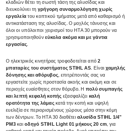
κλαδιών θέτει τη σωστή τάση της αλυσίδας και
διευκολύνει τη
γρήγορη συναρμολόγηση χωρίς
εργαλεία
του κοπτικού τμήματος μετά από καθαρισμό ή
αντικατάσταση της αλυσίδας. Ο μοχλός τάνυσης και
όλοι οι υπόλοιποι χειρισμοί του HTA 30 μπορούν να
χρησιμοποιηθούν
εύκολα ακόμα και με γάντια
εργασίας
.
Ο ηλεκτρικός κινητήρας τροφοδοτείται από
2
μπαταρίες του
συστήματος STIHL AS
. Είναι
χαμηλής
δόνησης και αθόρυβος
, επιτρέποντάς σας να
εργαστείτε χωρίς προστασία ακοής και ακόμη και σε
περιοχές ευαίσθητες στον θόρυβο. Η
πολύ συμπαγής
και λεπτή κεφαλή κοπής
εξασφαλίζει
καλή
ορατότητα της λάμας
κατά την κοπή και υψηλή
ευελιξία σε περιορισμένους χώρους μέσα στην κόμη
των δέντρων. Το HTA 30 διαθέτει
αλυσίδα STIHL 1/4"
PM3
και
οδηγό STIHL Light 01 μήκους 20 cm
, για