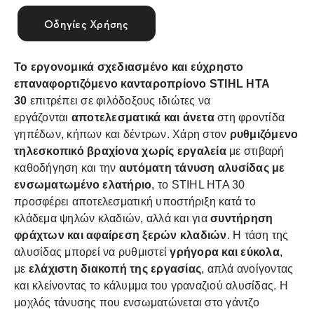
Οδηγίες Χρήσης
Το εργονομικά σχεδιασμένο και εύχρηστο
επαναφορτιζόμενο κανταροπρίονο STIHL HTA
30
επιτρέπει σε φιλόδοξους ιδιώτες να
εργάζονται
αποτελεσματικά και άνετα
στη φροντίδα
γηπέδων, κήπων και δέντρων. Χάρη στον
ρυθμιζόμενο
τηλεσκοπικό βραχίονα χωρίς εργαλεία
με στιβαρή
καθοδήγηση και την
αυτόματη τάνυση αλυσίδας με
ενσωματωμένο ελατήριο
, το STIHL HTA 30
προσφέρει αποτελεσματική υποστήριξη κατά το
κλάδεμα ψηλών κλαδιών, αλλά και για
συντήρηση
φράχτων και αφαίρεση ξερών κλαδιών
. Η τάση της
αλυσίδας μπορεί να ρυθμιστεί
γρήγορα και εύκολα
,
με
ελάχιστη διακοπή της εργασίας
, απλά ανοίγοντας
και κλείνοντας το κάλυμμα του γραναζιού αλυσίδας. Η
μοχλός τάνυσης που ενσωματώνεται στο γάντζο