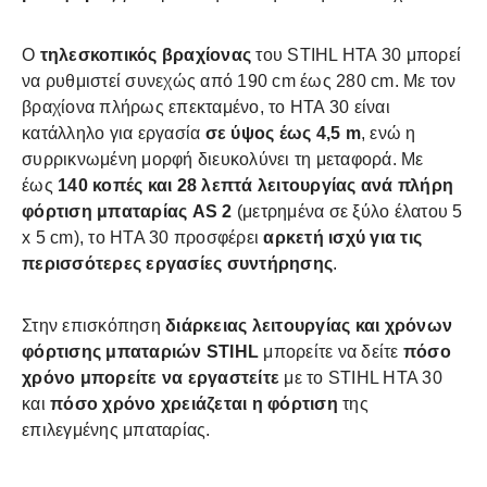
Ο
τηλεσκοπικός βραχίονας
του STIHL HTA 30 μπορεί
να ρυθμιστεί συνεχώς από 190 cm έως 280 cm. Με τον
βραχίονα πλήρως επεκταμένο, το HTA 30 είναι
κατάλληλο για εργασία
σε ύψος έως 4,5 m
, ενώ η
συρρικνωμένη μορφή διευκολύνει τη μεταφορά. Με
έως
140 κοπές και 28 λεπτά λειτουργίας ανά πλήρη
φόρτιση μπαταρίας AS 2
(μετρημένα σε ξύλο έλατου 5
x 5 cm), το HTA 30 προσφέρει
αρκετή ισχύ για τις
περισσότερες εργασίες συντήρησης
.
Στην επισκόπηση
διάρκειας λειτουργίας και χρόνων
φόρτισης μπαταριών STIHL
μπορείτε να δείτε
πόσο
χρόνο μπορείτε να εργαστείτε
με το STIHL HTA 30
και
πόσο χρόνο χρειάζεται η φόρτιση
της
επιλεγμένης μπαταρίας.