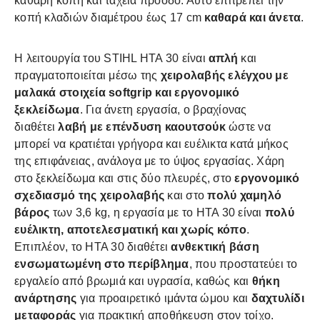
καθαρή κοπή και ταχεία πρόοδο. Αυτό επιτρέπει την
κοπή κλαδιών διαμέτρου έως 17 cm
καθαρά και άνετα
.
Η λειτουργία του STIHL HTA 30 είναι
απλή
και
πραγματοποιείται μέσω της
χειρολαβής ελέγχου με
μαλακά στοιχεία softgrip και εργονομικό
ξεκλείδωμα
. Για άνετη εργασία, ο βραχίονας
διαθέτει
λαβή με επένδυση καουτσούκ
ώστε να
μπορεί να κρατιέται γρήγορα και ευέλικτα κατά μήκος
της επιφάνειας, ανάλογα με το ύψος εργασίας. Χάρη
στο ξεκλείδωμα και στις δύο πλευρές, στο
εργονομικό
σχεδιασμό της χειρολαβής
και στο
πολύ χαμηλό
βάρος
των 3,6 kg, η εργασία με το HTA 30 είναι
πολύ
ευέλικτη, αποτελεσματική και χωρίς κόπο
.
Επιπλέον, το HTA 30 διαθέτει
ανθεκτική βάση
ενσωματωμένη στο περίβλημα
, που προστατεύει το
εργαλείο από βρωμιά και υγρασία, καθώς και
θήκη
ανάρτησης
για προαιρετικό ιμάντα ώμου και
δαχτυλίδι
μεταφοράς
για πρακτική αποθήκευση στον τοίχο.