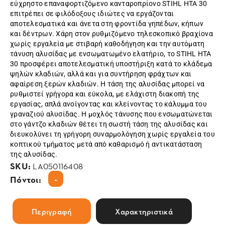
εύχρηστο επαναφορτιζόμενο κανταροπρίονο STIHL HTA 30
επιτρέπει σε φιλόδοξους ιδιώτες να εργάζονται
αποτελεσματικά και άνετα στη φροντίδα γηπέδων, κήπων
και δέντρων. Χάρη στον ρυθμιζόμενο τηλεσκοπικό βραχίονα
χωρίς εργαλεία με στιβαρή καθοδήγηση και την αυτόματη
τάνυση αλυσίδας με ενσωματωμένο ελατήριο, το STIHL HTA
30 προσφέρει αποτελεσματική υποστήριξη κατά το κλάδεμα
ψηλών κλαδιών, αλλά και για συντήρηση φράχτων και
αφαίρεση ξερών κλαδιών. Η τάση της αλυσίδας μπορεί να
ρυθμιστεί γρήγορα και εύκολα, με ελάχιστη διακοπή της
εργασίας, απλά ανοίγοντας και κλείνοντας το κάλυμμα του
γραναζιού αλυσίδας. Η μοχλός τάνυσης που ενσωματώνεται
στο γάντζο κλαδιών θέτει τη σωστή τάση της αλυσίδας και
διευκολύνει τη γρήγορη συναρμολόγηση χωρίς εργαλεία του
κοπτικού τμήματος μετά από καθαρισμό ή αντικατάσταση
της αλυσίδας.
SKU:
LA050116408
-
Πόντοι:
Περιγραφή
Χαρακτηριστικά