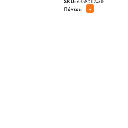
SKU:
63380112405
-
Πόντοι: