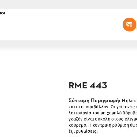
οι
RME 443
Σύντομη Περιγραφή:
Η ηλεκ
και στο περιβάλλον. Οι γείτονές 
λειτουργία του με χαμηλό θόρυβ
γκαζόν είναι εύκολη στους ελιγμ
κούρεμα. Η κεντρική ρύθμιση ύψ
έξι ρυθμίσεις.