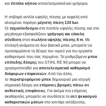
και
έπιπλα κήπου
αποτελεσματικά και γρήγορα.
Η στιβαρή αντλία υψηλής πίεσης με κεφαλή από
αλουμίνιο παράγει
μέγιστη πίεση 130 bar
.
Οι
ταχυσύνδεσμοι
στο πιστόλι υψηλής πίεσης και στο
μηχάνημα εξασφαλίζουν
γρήγορη και εύκολη
σύνδεση
στον
σωλήνα υψηλής πίεσης 6 m
. Με
επιλογή ανάμεσα σε δυο βασικά μπεκ, μπορείτε να
προσαρμόσετε τη δέσμη του νερού για την εργασία
καθαρισμού που σας περιμένει. Το ρυθμιζόμενο
μπεκ
επίπεδης δέσμης
του STIHL RE 90 μπορεί να
χρησιμοποιηθεί για
αποτελεσματικό καθαρισμό
διάφορων επιφανειών
. Από την άλλη,
το
περιστρεφόμενο μπεκ
δημιουργεί μια ισχυρή
σημειακή δέσμη για
επίμονες βρομιές πάνω σε
ανθεκτικές επιφάνειες
. Για ακόμα πιο επίμονες
ακαθαρσίες μπορείτε να συνδέσετε το
σετ ψεκασμού
καθαριστικών μέσων
στο κοντάρι εκτόξευσης.