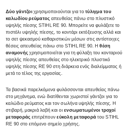
Δύο γάντζοι
χρησιμοποιούνται για το
τύλιγμα του
καλωδίου ρεύματος
απευθείας πάνω στο πλυστικό
υψηλής πίεσης STIHL RE 90. Μπορείτε να φυλάξετε το
πιστόλι υψηλής πίεσης, το κοντάρι εκτόξευσης αλλά και
το σετ ψεκασμού καθαριστικών μέσων στις αντίστοιχες
θέσεις απευθείας πάνω στο STIHL RE 90. Η
θέση
αναμονής
χρησιμοποιείται για τη φύλαξη του κονταριού
υψηλής πίεσης απευθείας στο ηλεκτρικό πλυστικό
υψηλής πίεσης RE 90 στη διάρκεια ενός διαλείμματος ή
μετά το τέλος της εργασίας.
Τα βασικά παρελκόμενα φυλάσσονται απευθείας πάνω
στο μηχάνημα, ενώ διατίθενται χωριστοί γάντζοι για το
καλώδιο ρεύματος και τον σωλήνα υψηλής πίεσης. Η
στιβαρή, μακριά λαβή και οι
ενσωματωμένοι τροχοί
μεταφοράς
επιτρέπουν
εύκολη μεταφορά
του STIHL
RE 90 στο επόμενο σημείο χρήσης.