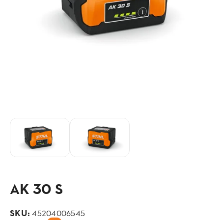
AK 30 S
SKU:
45204006545