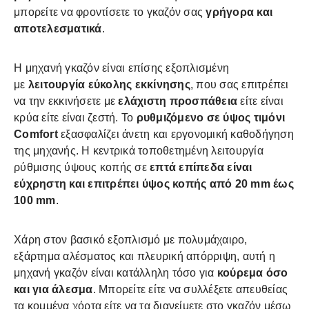
μπορείτε να φροντίσετε το γκαζόν σας
γρήγορα και
αποτελεσματικά
.
Η μηχανή γκαζόν είναι επίσης εξοπλισμένη
με
λειτουργία εύκολης εκκίνησης
, που σας επιτρέπει
να την εκκινήσετε με
ελάχιστη προσπάθεια
είτε είναι
κρύα είτε είναι ζεστή. Το
ρυθμιζόμενο σε ύψος τιμόνι
Comfort
εξασφαλίζει άνετη και εργονομική καθοδήγηση
της μηχανής. Η κεντρικά τοποθετημένη λειτουργία
ρύθμισης ύψους κοπής σε
επτά επίπεδα είναι
εύχρηστη και επιτρέπει ύψος κοπής από 20 mm έως
100 mm
.
Χάρη στον βασικό εξοπλισμό με πολυμάχαιρο,
εξάρτημα αλέσματος και πλευρική απόρριψη, αυτή η
μηχανή γκαζόν είναι κατάλληλη τόσο για
κούρεμα όσο
και για άλεσμα
. Μπορείτε είτε να συλλέξετε απευθείας
τα κομμένα χόρτα είτε να τα διανείμετε στο γκαζόν μέσω