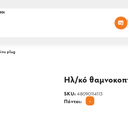
οι
ins plug
Ηλ/κό θαμνοκοπτ
SKU:
48090114113
-
Πόντοι: