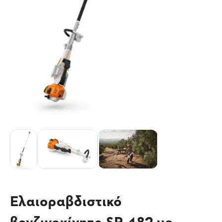
Ελαιοραβδιστικό
βενζινοκίνητο SP 482 με