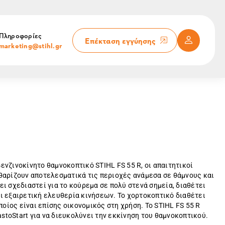
Πληροφορίες
Επέκταση εγγύησης
marketing@stihl.gr
ενζινοκίνητο θαμνοκοπτικό STIHL FS 55 R, οι απαιτητικοί
θαρίζουν αποτελεσματικά τις περιοχές ανάμεσα σε θάμνους και
ι σχεδιαστεί για το κούρεμα σε πολύ στενά σημεία, διαθέτει
ι εξαιρετική ελευθερία κινήσεων. Το χορτοκοπτικό διαθέτει
ποίος είναι επίσης οικονομικός στη χρήση. Το STIHL FS 55 R
astoStart για να διευκολύνει την εκκίνηση του θαμνοκοπτικού.