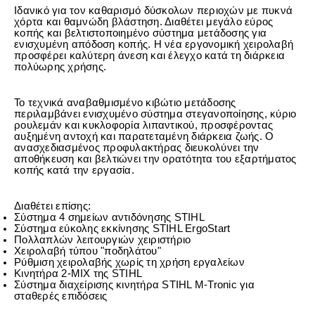
Ιδανικό για τον καθαρισμό δύσκολων περιοχών με πυκνά
χόρτα και θαμνώδη βλάστηση. Διαθέτει μεγάλο εύρος
κοπής και βελτιστοποιημένο σύστημα μετάδοσης για
ενισχυμένη απόδοση κοπής. Η νέα εργονομική χειρολαβή
προσφέρει καλύτερη άνεση και έλεγχο κατά τη διάρκεια
πολύωρης χρήσης.
Το τεχνικά αναβαθμισμένο κιβώτιο μετάδοσης
περιλαμβάνει ενισχυμένο σύστημα στεγανοποίησης, κύριο
ρουλεμάν και κυκλοφορία λιπαντικού, προσφέροντας
αυξημένη αντοχή και παρατεταμένη διάρκεια ζωής. Ο
ανασχεδιασμένος προφυλακτήρας διευκολύνει την
αποθήκευση και βελτιώνει την ορατότητα του εξαρτήματος
κοπής κατά την εργασία.
Διαθέτει επίσης:
Σύστημα 4 σημείων αντιδόνησης STIHL
Σύστημα εύκολης εκκίνησης STIHL ErgoStart
Πολλαπλών λειτουργιών χειριστήριο
Χειρολαβή τύπου "ποδηλάτου"
Ρύθμιση χειρολαβής χωρίς τη χρήση εργαλείων
Κινητήρα 2-MIX της STIHL
Σύστημα διαχείρισης κινητήρα STIHL M-Tronic για
σταθερές επιδόσεις