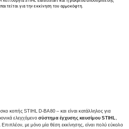
Η λειτουργία STIHL ElastoStart και η βαλβίδα αποσυμπίεσης
παιτείται για την εκκίνηση του αρμοκόφτη.
σκο κοπής STIHL D-BA80 – και είναι κατάλληλος για
ρονικά ελεγχόμενο
σύστημα έγχυσης καυσίμου STIHL
,
. Επιπλέον, με μόνο μία θέση εκκίνησης, είναι πολύ εύκολο