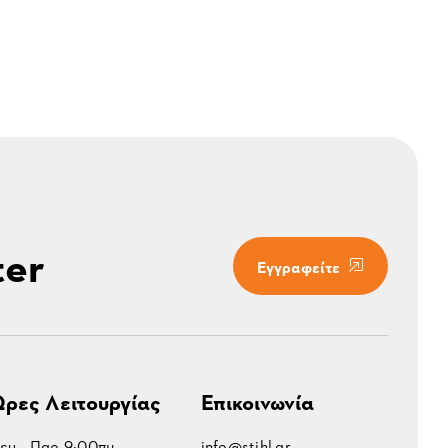
ter
Εγγραφείτε
ρες Λειτουργίας
Επικοινωνία
ευ - Παρ 9:00πμ -
info@stihl.gr