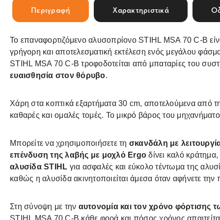
Περιγραφή
Χαρακτηριστικά
Οδ
To επαναφορτιζόμενο αλυσοπρίονο STIHL MSA 70 C-B είναι
γρήγορη και αποτελεσματική εκτέλεση ενός μεγάλου φάσμ
STIHL MSA 70 C-B τροφοδοτείται από μπαταρίες του συσ
ευαισθησία στον θόρυβο
.
Χάρη στα κοπτικά εξαρτήματα 30 cm, αποτελούμενα από τ
καθαρές και ομαλές τομές. Το μικρό βάρος του μηχανήματο
Μπορείτε να χρησιμοποιήσετε τη
σκανδάλη με λειτουργί
επένδυση της λαβής με μοχλό Ergo
δίνει καλό κράτημα
αλυσίδα STIHL
για ασφαλές και εύκολο τέντωμα της αλυσ
καθώς η αλυσίδα ακινητοποιείται άμεσα όταν αφήνετε την 
Στη σύνοψη με την
αυτονομία και τον χρόνο φόρτισης
STIHL MSA 70 C-B κάθε φορά και πόσος χρόνος απαιτείται