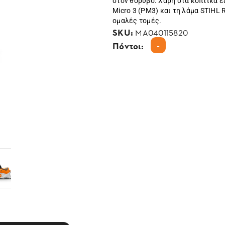
στον θόρυβο. Χάρη στα κοπτικά ε
Micro 3 (PM3) και τη λάμα STIHL 
ομαλές τομές.
SKU:
MA040115820
-
Πόντοι: