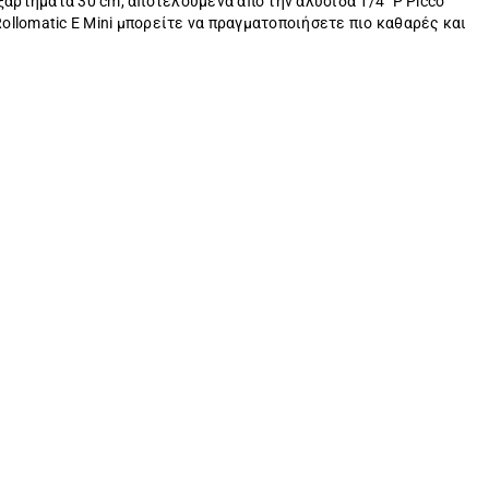
ξαρτήματα 30 cm, αποτελούμενα από την αλυσίδα 1/4" P Picco
Rollomatic E Mini μπορείτε να πραγματοποιήσετε πιο καθαρές και