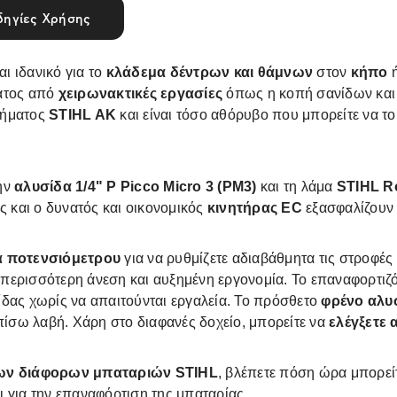
ηγίες Χρήσης
 ιδανικό για το
κλάδεμα δέντρων και θάμνων
στον
κήπο
ατος από
χειρωνακτικές εργασίες
όπως η κοπή σανίδων και 
τήματος
STIHL AK
και είναι τόσο αθόρυβο που μπορείτε να το
ην
αλυσίδα 1/4" P Picco Micro 3 (PM3)
και τη λάμα
STIHL Ro
ς και ο δυνατός και οικονομικός
κινητήρας EC
εξασφαλίζουν 
α ποτενσιόμετρου
για να ρυθμίζετε αδιαβάθμητα τις στροφέ
, περισσότερη άνεση και αυξημένη εργονομία. Το επαναφορτιζ
ίδας χωρίς να απαιτούνται εργαλεία. Το πρόσθετο
φρένο αλυ
πίσω λαβή. Χάρη στο διαφανές δοχείο, μπορείτε να
ελέγξετε 
 των διάφορων μπαταριών STIHL
, βλέπετε πόση ώρα μπορεί
 για την επαναφόρτιση της μπαταρίας.