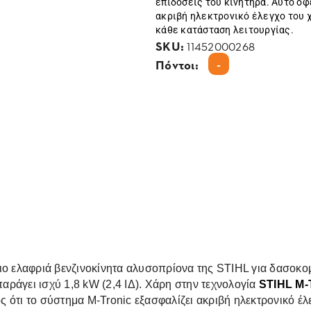
επιδόσεις του κινητήρα. Αυτό οφ
ακριβή ηλεκτρονικό έλεγχο του 
κάθε κατάσταση λειτουργίας.
SKU:
11452000268
-
Πόντοι:
ο ελαφριά βενζινοκίνητα αλυσοπρίονα της SΤIHL για δασοκομι
αράγει ισχύ 1,8 kW (2,4 ΙΔ). Χάρη στην τεχνολογία
STIHL M-
νός ότι το σύστημα M-Tronic εξασφαλίζει ακριβή ηλεκτρονικό 