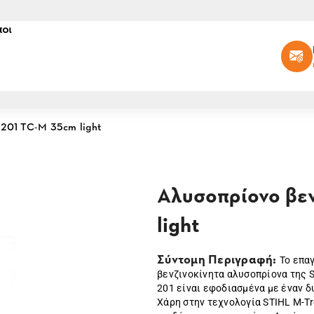
οι
 201 TC-M 35cm light
Αλυσοπρίονο βε
light
Σύντομη Περιγραφή:
Το επα
βενζινοκίνητα αλυσοπρίονα της S
201 είναι εφοδιασμένα με έναν δυ
Χάρη στην τεχνολογία STIHL M-Tr