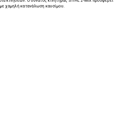
ία κινήσεων. Ο δυνατός κινητήρας STIHL 2-MIX προσφέρει
 με χαμηλή κατανάλωση καυσίμου.