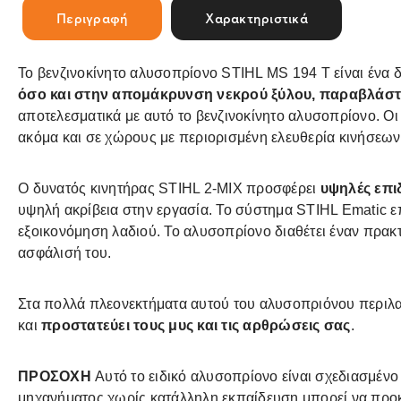
Περιγραφή
Χαρακτηριστικά
Το βενζινοκίνητο αλυσοπρίονο STIHL MS 194 T είναι ένα 
όσο και στην απομάκρυνση νεκρού ξύλου, παραβλάσ
αποτελεσματικά με αυτό το βενζινοκίνητο αλυσοπρίονο. Ο
ακόμα και σε χώρους με περιορισμένη ελευθερία κινήσεων
Ο δυνατός κινητήρας STIHL 2-MIX προσφέρει
υψηλές επι
υψηλή ακρίβεια στην εργασία. Το σύστημα STIHL Ematic ε
εξοικονόμηση λαδιού. Το αλυσοπρίονο διαθέτει έναν πρακ
ασφάλισή του.
Στα πολλά πλεονεκτήματα αυτού του αλυσοπριόνου περιλα
και
προστατεύει τους μυς και τις αρθρώσεις σας
.
ΠΡΟΣΟΧΗ
Αυτό το ειδικό αλυσοπρίονο είναι σχεδιασμένο
μηχανήματος χωρίς κατάλληλη εκπαίδευση μπορεί να προ