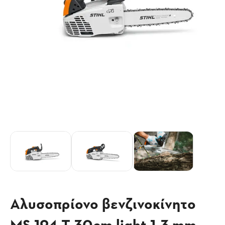
Αλυσοπρίονο βενζινοκίνητο
MS 194 T 30cm light 1,3 mm