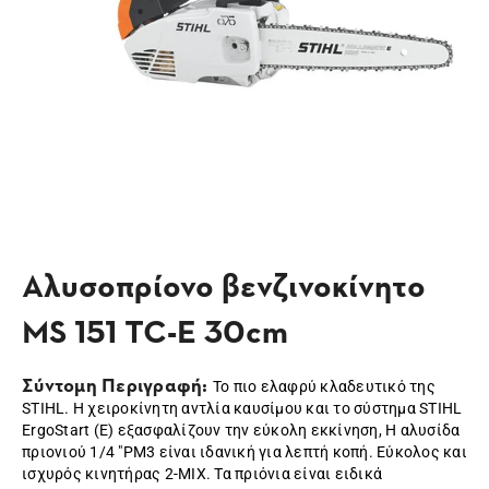
Αλυσοπρίονο βενζινοκίνητο
MS 151 TC-E 30cm
Σύντομη Περιγραφή:
Το πιο ελαφρύ κλαδευτικό της
STIHL. Η χειροκίνητη αντλία καυσίμου και το σύστημα STIHL
ErgoStart (E) εξασφαλίζουν την εύκολη εκκίνηση, Η αλυσίδα
πριονιού 1/4 "PM3 είναι ιδανική για λεπτή κοπή. Εύκολος και
ισχυρός κινητήρας 2-MIX. Τα πριόνια είναι ειδικά