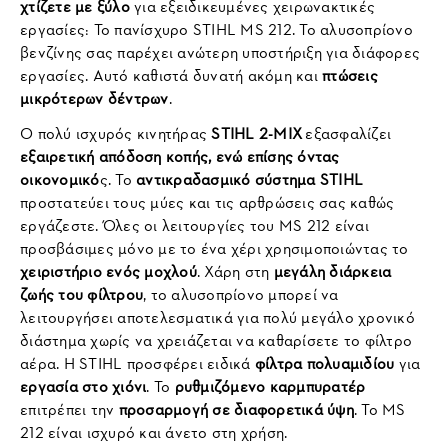
χτίζετε με ξύλο
για εξειδικευμένες χειρωνακτικές
εργασίες: Το πανίσχυρο STIHL MS 212. Το αλυσοπρίονο
βενζίνης σας παρέχει ανώτερη υποστήριξη για διάφορες
εργασίες. Αυτό καθιστά δυνατή ακόμη και
πτώσεις
μικρότερων δέντρων
.
Ο πολύ ισχυρός κινητήρας
STIHL 2-MIX
εξασφαλίζει
εξαιρετική απόδοση κοπής, ενώ επίσης όντας
οικονομικό
ς. Το
αντικραδασμικό σύστημα STIHL
προστατεύει τους μύες και τις αρθρώσεις σας καθώς
εργάζεστε. Όλες οι λειτουργίες του MS 212 είναι
προσβάσιμες μόνο με το ένα χέρι χρησιμοποιώντας το
χειριστήριο ενός μοχλού
. Χάρη στη
μεγάλη διάρκεια
ζωής του φίλτρου
, το αλυσοπρίονο μπορεί να
λειτουργήσει αποτελεσματικά για πολύ μεγάλο χρονικό
διάστημα χωρίς να χρειάζεται να καθαρίσετε το φίλτρο
αέρα. Η STIHL προσφέρει ειδικά
φίλτρα πολυαμιδίου
για
εργασία στο χιόνι
. Το
ρυθμιζόμενο καρμπυρατέρ
επιτρέπει την
προσαρμογή σε διαφορετικά ύψη
. Το MS
212 είναι ισχυρό και άνετο στη χρήση.