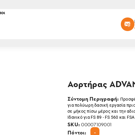
οι
Αορτήρας ADVA
Σύντομη Περιγραφή:
Προσφέ
για πολύωρη δασική εργασία πρι
σε μήκος πίσω μέρος και την αδ
Ιδανικό για FS 89 - FS 560 και FSA
SKU:
00007109001
-
Πόντοι: